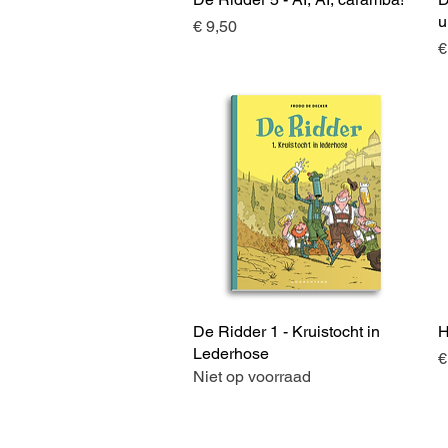
u
Prijs
€ 9,50
P
€
De Ridder 1 - Kruistocht in
Snel overzicht
H
Lederhose
P
€
Niet op voorraad