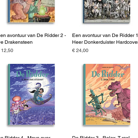
en avontuur van De Ridder 2 -
Snel overzicht
Een avontuur van De Ridder 1
Snel overzicht
e Drakensteen
Heer Donkerduister Hardcove
rijs
Prijs
 12,50
€ 24,00
e Ridder 4 - Move over,
Snel overzicht
De Ridder 3 - Relax, T-rex!
Snel overzicht