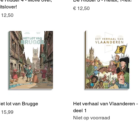
itslover!
Prijs
€ 12,50
rijs
 12,50
et lot van Brugge
Snel overzicht
Het verhaal van Vlaanderen -
Snel overzicht
deel 1
rijs
 15,99
Niet op voorraad