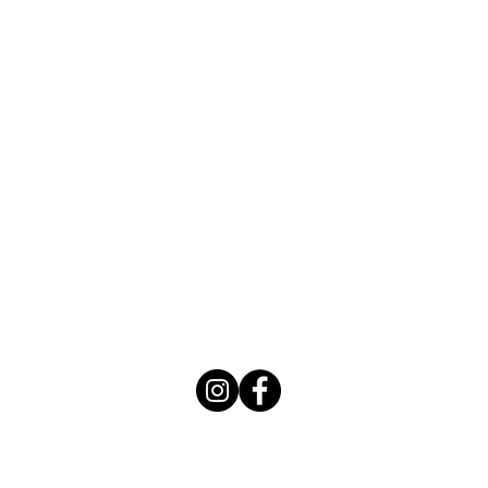
Frodo
Lierse
2220 
België