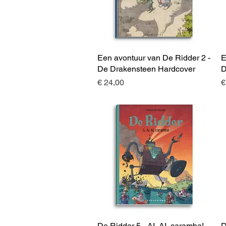
Een avontuur van De Ridder 2 -
Snel overzicht
E
De Drakensteen Hardcover
D
Prijs
P
€ 24,00
€
De Ridder 5 - AI, AI, caramba!
Snel overzicht
D