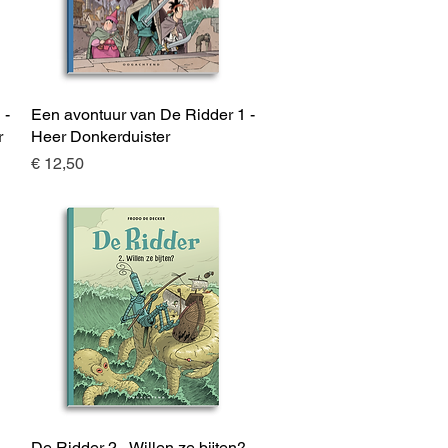
 -
Een avontuur van De Ridder 1 -
Snel overzicht
r
Heer Donkerduister
Prijs
€ 12,50
De Ridder 2 - Willen ze bijten?
Snel overzicht