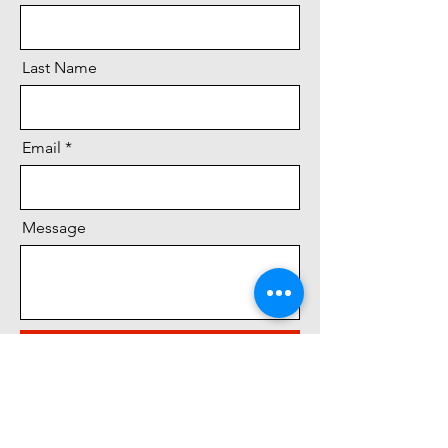
Last Name
Email
Message
Send
Adres:
Frodo De Decker